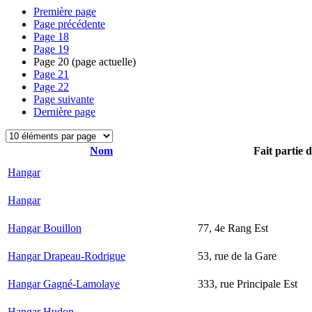
Première page
Page précédente
Page
18
Page
19
Page
20
(page actuelle)
Page
21
Page
22
Page suivante
Dernière page
Nom
Fait partie 
Hangar
Hangar
Hangar Bouillon
77, 4e Rang Est
Hangar Drapeau-Rodrigue
53, rue de la Gare
Hangar Gagné-Lamolaye
333, rue Principale Est
Hangar Hudon