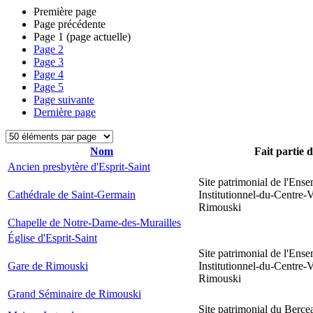
Première page
Page précédente
Page
1
(page actuelle)
Page
2
Page
3
Page
4
Page
5
Page suivante
Dernière page
Nom
Fait partie 
Ancien presbytère d'Esprit-Saint
Site patrimonial de l'Ens
Cathédrale de Saint-Germain
Institutionnel-du-Centre-V
Rimouski
Chapelle de Notre-Dame-des-Murailles
Église d'Esprit-Saint
Site patrimonial de l'Ens
Gare de Rimouski
Institutionnel-du-Centre-V
Rimouski
Grand Séminaire de Rimouski
Site patrimonial du Berce