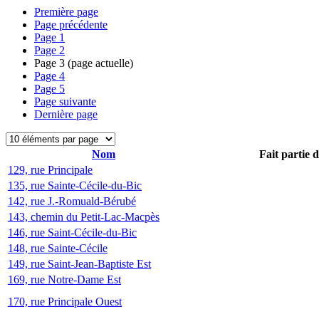
Première page
Page précédente
Page
1
Page
2
Page
3
(page actuelle)
Page
4
Page
5
Page suivante
Dernière page
Nom
Fait partie 
129, rue Principale
135, rue Sainte-Cécile-du-Bic
142, rue J.-Romuald-Bérubé
143, chemin du Petit-Lac-Macpès
146, rue Saint-Cécile-du-Bic
148, rue Sainte-Cécile
149, rue Saint-Jean-Baptiste Est
169, rue Notre-Dame Est
170, rue Principale Ouest