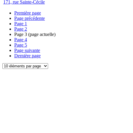
171, rue Sainte-Cécile
Première page
Page précédente
Page
1
Page
2
Page
3
(page actuelle)
Page
4
Page
5
Page suivante
Dernière page