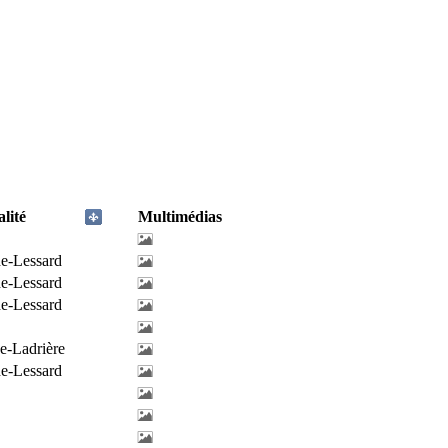
lité
Multimédias
de-Lessard
de-Lessard
de-Lessard
e-Ladrière
de-Lessard