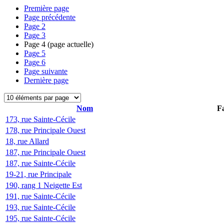
Première page
Page précédente
Page
2
Page
3
Page
4
(page actuelle)
Page
5
Page
6
Page suivante
Dernière page
Nom
Fa
173, rue Sainte-Cécile
178, rue Principale Ouest
18, rue Allard
187, rue Principale Ouest
187, rue Sainte-Cécile
19-21, rue Principale
190, rang 1 Neigette Est
191, rue Sainte-Cécile
193, rue Sainte-Cécile
195, rue Sainte-Cécile