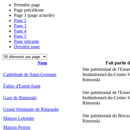
Première page
Page précédente
Page
1
(page actuelle)
Page
2
Page
3
Page
4
Page
5
Page suivante
Dernière page
Nom
Fait partie 
Site patrimonial de l'Ens
Cathédrale de Saint-Germain
Institutionnel-du-Centre-V
Rimouski
Église d'Esprit-Saint
Site patrimonial de l'Ens
Gare de Rimouski
Institutionnel-du-Centre-V
Rimouski
Grand Séminaire de Rimouski
Site patrimonial du Berce
Maison Letendre
Rimouski
Maison Perron