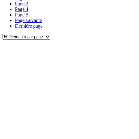
Page
3
Page
4
Page
5
Page suivante
Dernière page