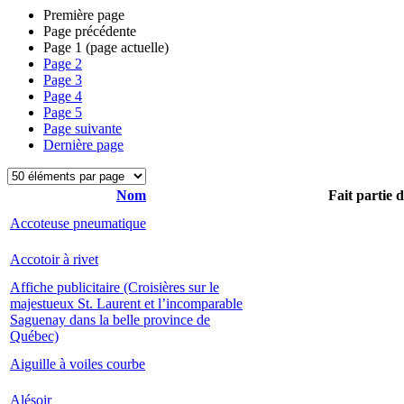
Première page
Page précédente
Page
1
(page actuelle)
Page
2
Page
3
Page
4
Page
5
Page suivante
Dernière page
Nom
Fait partie 
Accoteuse pneumatique
Accotoir à rivet
Affiche publicitaire (Croisières sur le
majestueux St. Laurent et l’incomparable
Saguenay dans la belle province de
Québec)
Aiguille à voiles courbe
Alésoir