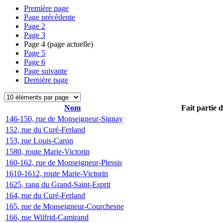
Première page
Page précédente
Page
2
Page
3
Page
4
(page actuelle)
Page
5
Page
6
Page suivante
Dernière page
Nom
Fait partie 
146-150, rue de Monseigneur-Signay
152, rue du Curé-Ferland
153, rue Louis-Caron
1580, route Marie-Victorin
160-162, rue de Monseigneur-Plessis
1610-1612, route Marie-Victorin
1625, rang du Grand-Saint-Esprit
164, rue du Curé-Ferland
165, rue de Monseigneur-Courchesne
166, rue Wilfrid-Camirand