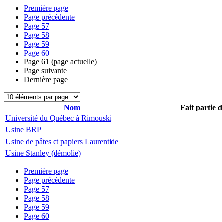
Première page
Page précédente
Page
57
Page
58
Page
59
Page
60
Page
61
(page actuelle)
Page suivante
Dernière page
Nom
Fait partie 
Université du Québec à Rimouski
Usine BRP
Usine de pâtes et papiers Laurentide
Usine Stanley (démolie)
Première page
Page précédente
Page
57
Page
58
Page
59
Page
60