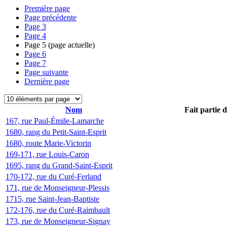
Première page
Page précédente
Page
3
Page
4
Page
5
(page actuelle)
Page
6
Page
7
Page suivante
Dernière page
Nom
Fait partie 
167, rue Paul-Émile-Lamarche
1680, rang du Petit-Saint-Esprit
1680, route Marie-Victorin
169-171, rue Louis-Caron
1695, rang du Grand-Saint-Esprit
170-172, rue du Curé-Ferland
171, rue de Monseigneur-Plessis
1715, rue Saint-Jean-Baptiste
172-176, rue du Curé-Raimbault
173, rue de Monseigneur-Signay