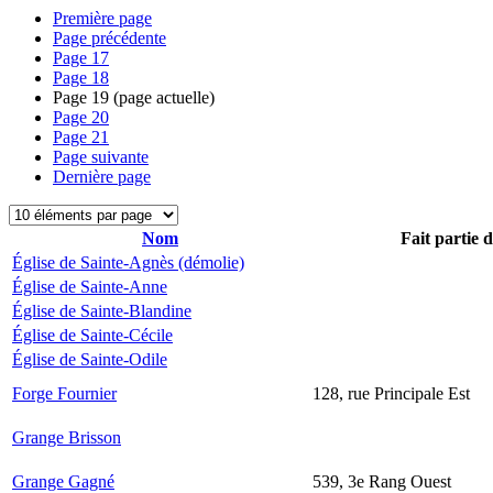
Première page
Page précédente
Page
17
Page
18
Page
19
(page actuelle)
Page
20
Page
21
Page suivante
Dernière page
Nom
Fait partie 
Église de Sainte-Agnès (démolie)
Église de Sainte-Anne
Église de Sainte-Blandine
Église de Sainte-Cécile
Église de Sainte-Odile
Forge Fournier
128, rue Principale Est
Grange Brisson
Grange Gagné
539, 3e Rang Ouest