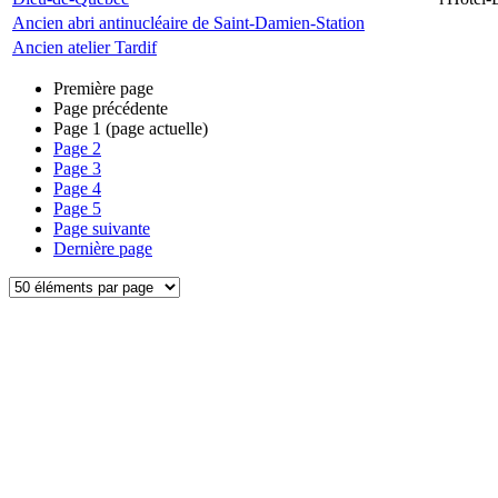
Ancien abri antinucléaire de Saint-Damien-Station
Ancien atelier Tardif
Première page
Page précédente
Page
1
(page actuelle)
Page
2
Page
3
Page
4
Page
5
Page suivante
Dernière page