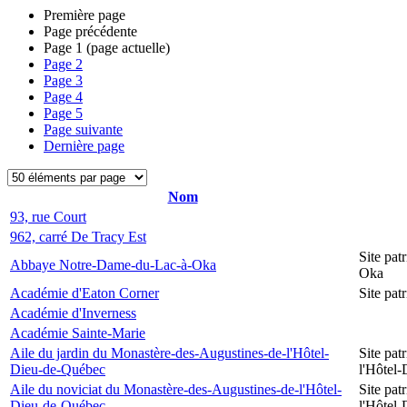
Première page
Page précédente
Page
1
(page actuelle)
Page
2
Page
3
Page
4
Page
5
Page suivante
Dernière page
Nom
93, rue Court
962, carré De Tracy Est
Site pa
Abbaye Notre-Dame-du-Lac-à-Oka
Oka
Académie d'Eaton Corner
Site pat
Académie d'Inverness
Académie Sainte-Marie
Aile du jardin du Monastère-des-Augustines-de-l'Hôtel-
Site pat
Dieu-de-Québec
l'Hôtel
Aile du noviciat du Monastère-des-Augustines-de-l'Hôtel-
Site pat
Dieu-de-Québec
l'Hôtel