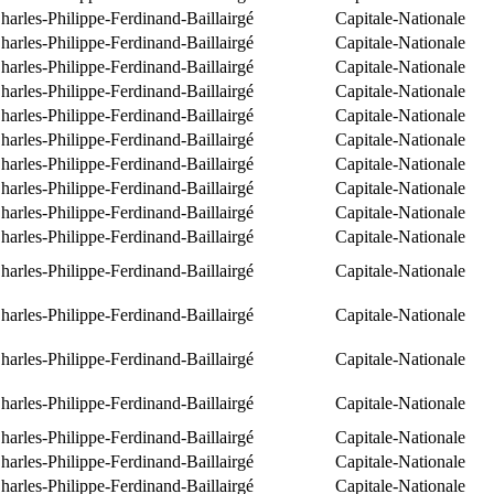
arles-Philippe-Ferdinand-Baillairgé
Capitale-Nationale
arles-Philippe-Ferdinand-Baillairgé
Capitale-Nationale
arles-Philippe-Ferdinand-Baillairgé
Capitale-Nationale
arles-Philippe-Ferdinand-Baillairgé
Capitale-Nationale
arles-Philippe-Ferdinand-Baillairgé
Capitale-Nationale
arles-Philippe-Ferdinand-Baillairgé
Capitale-Nationale
arles-Philippe-Ferdinand-Baillairgé
Capitale-Nationale
arles-Philippe-Ferdinand-Baillairgé
Capitale-Nationale
arles-Philippe-Ferdinand-Baillairgé
Capitale-Nationale
arles-Philippe-Ferdinand-Baillairgé
Capitale-Nationale
arles-Philippe-Ferdinand-Baillairgé
Capitale-Nationale
arles-Philippe-Ferdinand-Baillairgé
Capitale-Nationale
arles-Philippe-Ferdinand-Baillairgé
Capitale-Nationale
arles-Philippe-Ferdinand-Baillairgé
Capitale-Nationale
arles-Philippe-Ferdinand-Baillairgé
Capitale-Nationale
arles-Philippe-Ferdinand-Baillairgé
Capitale-Nationale
arles-Philippe-Ferdinand-Baillairgé
Capitale-Nationale