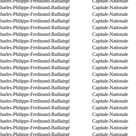
arles-Philippe-Ferdinand-Baillairgé
Capitale-Nationale
arles-Philippe-Ferdinand-Baillairgé
Capitale-Nationale
arles-Philippe-Ferdinand-Baillairgé
Capitale-Nationale
arles-Philippe-Ferdinand-Baillairgé
Capitale-Nationale
arles-Philippe-Ferdinand-Baillairgé
Capitale-Nationale
arles-Philippe-Ferdinand-Baillairgé
Capitale-Nationale
arles-Philippe-Ferdinand-Baillairgé
Capitale-Nationale
arles-Philippe-Ferdinand-Baillairgé
Capitale-Nationale
arles-Philippe-Ferdinand-Baillairgé
Capitale-Nationale
arles-Philippe-Ferdinand-Baillairgé
Capitale-Nationale
arles-Philippe-Ferdinand-Baillairgé
Capitale-Nationale
arles-Philippe-Ferdinand-Baillairgé
Capitale-Nationale
arles-Philippe-Ferdinand-Baillairgé
Capitale-Nationale
arles-Philippe-Ferdinand-Baillairgé
Capitale-Nationale
arles-Philippe-Ferdinand-Baillairgé
Capitale-Nationale
arles-Philippe-Ferdinand-Baillairgé
Capitale-Nationale
arles-Philippe-Ferdinand-Baillairgé
Capitale-Nationale
arles-Philippe-Ferdinand-Baillairgé
Capitale-Nationale
arles-Philippe-Ferdinand-Baillairgé
Capitale-Nationale
arles-Philippe-Ferdinand-Baillairgé
Capitale-Nationale
arles-Philippe-Ferdinand-Baillairgé
Capitale-Nationale