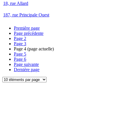
18, rue Allard
187, rue Principale Ouest
Première page
Page précédente
Page
2
Page
3
Page
4
(page actuelle)
Page
5
Page
6
Page suivante
Dernière page