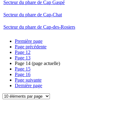
Secteur du phare de Cap Gaspé
Secteur du phare de Cap-Chat
Secteur du phare de Cap-des-Rosiers
Première page
Page précédente
Page
12
Page
13
Page
14
(page actuelle)
Page
15
Page
16
Page suivante
Dernière page