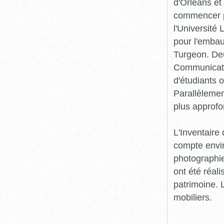
d'Orléans et
commencer pr
l'Université
pour l'embau
Turgeon. Deu
Communicatio
d'étudiants o
Parallèlement
plus approfo
L'Inventaire 
compte envir
photographie
ont été réali
patrimoine. L
mobiliers.