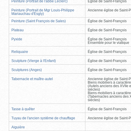
Peinture (Portrait de l'abbé Leclerc)
Église de Saint-François
Peinture (Portrait de Mgr Louis-Philippe
Ancienne église de Saint-P
Mariauchau d'Esgly)
Peinture (Saint François de Sales)
Église de Saint-François
Plateau
Église de Saint-François
Pyxide
Église de Saint-François
Ensemble pour le viatique
Reliquaire
Église de Saint-François
Sculpture (Vierge à l'Enfant)
Église de Saint-François
Sculptures (Anges)
Église de Saint-François
Tabernacle et maître-autel
Ancienne église de Saint-P
Biens mobiliers à caractère
(Autels anciens des XVIIe e
siècles)
Biens mobiliers à caractère
(Tabernacles anciens des X
siècles)
Tasse à quêter
Église de Saint-François
Tuyau de l'ancien système de chauffage
Ancienne église de Saint-P
Aiguière