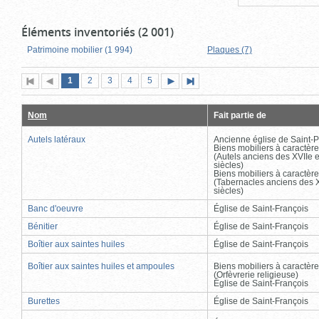
Éléments inventoriés (2 001)
Patrimoine mobilier (1 994)
Plaques (7)
Page
(page
Page
Page
Page
Page
1
Première
2
Page
3
4
5
Page
Dernière
actuelle)
page
précédente
suivante
page
Nom
Fait partie de
Autels latéraux
Ancienne église de Saint-P
Biens mobiliers à caractère
(Autels anciens des XVIIe e
siècles)
Biens mobiliers à caractère
(Tabernacles anciens des X
siècles)
Banc d'oeuvre
Église de Saint-François
Bénitier
Église de Saint-François
Boîtier aux saintes huiles
Église de Saint-François
Boîtier aux saintes huiles et ampoules
Biens mobiliers à caractère
(Orfèvrerie religieuse)
Église de Saint-François
Burettes
Église de Saint-François