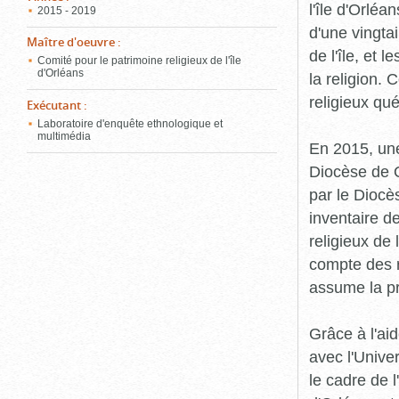
l'île d'Orléa
2015 - 2019
d'une vingta
Maître d'oeuvre
:
de l'île, et 
Comité pour le patrimoine religieux de l'île
d'Orléans
la religion.
religieux qu
Exécutant
:
Laboratoire d'enquête ethnologique et
multimédia
En 2015, une
Diocèse de Q
par le Diocès
inventaire d
religieux de 
compte des r
assume la p
Grâce à l'ai
avec l'Unive
le cadre de 