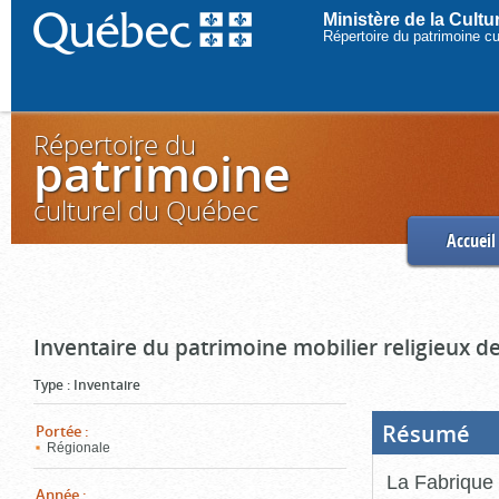
Ministère de la Cult
Répertoire du patrimoine c
Répertoire du
patrimoine
culturel du Québec
Accueil
Inventaire du patrimoine mobilier religieux de
Type
:
Inventaire
Résumé
(Boi
Portée
:
ouve
Régionale
cliq
pou
La Fabrique 
ferm
Année
: