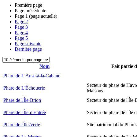
Première page
Page précédente
Page
1
(page actuelle)
Page
2
Page
3
Page
4
Page
5
Page suivante
Dernière page
Nom
Fait partie 
Phare de L'Anse-à-la-Cabane
Secteur du phare de Havr
Phare de L'Échouerie
Maisons
Phare de l'Île-Brion
Secteur du phare de l'Île-
Phare de l'Île-d'Entrée
Secteur du phare de l'île 
Phare de l'Île-Verte
Site patrimonial du Phare-
Phare de La Martre
Secteur du phare de La M