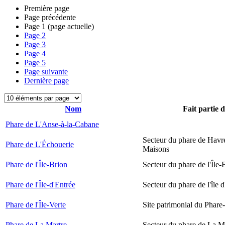
Première page
Page précédente
Page
1
(page actuelle)
Page
2
Page
3
Page
4
Page
5
Page suivante
Dernière page
Nom
Fait partie 
Phare de L'Anse-à-la-Cabane
Secteur du phare de Havr
Phare de L'Échouerie
Maisons
Phare de l'Île-Brion
Secteur du phare de l'Île-
Phare de l'Île-d'Entrée
Secteur du phare de l'île 
Phare de l'Île-Verte
Site patrimonial du Phare-
Phare de La Martre
Secteur du phare de La M