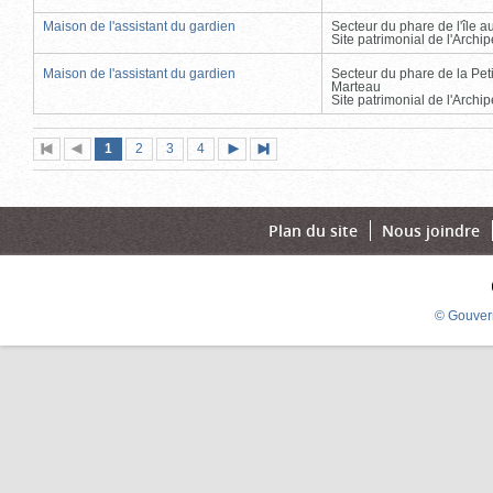
Maison de l'assistant du gardien
Secteur du phare de l'île 
Site patrimonial de l'Arch
Maison de l'assistant du gardien
Secteur du phare de la Peti
Marteau
Site patrimonial de l'Arch
Page
(page
Page
Page
Page
1
Première
2
Page
3
4
Page
Dernière
actuelle)
page
précédente
suivante
page
Plan du site
Nous joindre
© Gouver