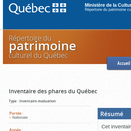
Ministère de la Cult
Répertoire du patrimoine c
Répertoire du
patrimoine
culturel du Québec
Accueil
Inventaire des phares du Québec
Type
:
Inventaire-évaluation
Résumé
(Boi
Portée
:
ouve
Nationale
cliq
pou
Cet inventai
ferm
Année
: