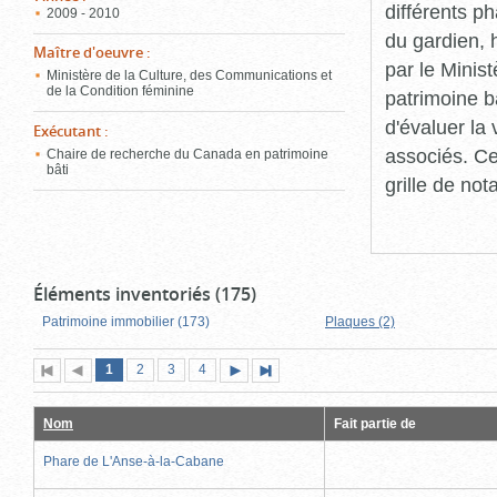
différents p
2009 - 2010
du gardien, 
Maître d'oeuvre
:
par le Minis
Ministère de la Culture, des Communications et
de la Condition féminine
patrimoine b
d'évaluer la
Exécutant
:
associés. Ce
Chaire de recherche du Canada en patrimoine
bâti
grille de not
Éléments inventoriés (175)
Patrimoine immobilier (173)
Plaques (2)
Page
(page
Page
Page
Page
1
Première
2
Page
3
4
Page
Dernière
actuelle)
page
précédente
suivante
page
Nom
Fait partie de
Phare de L'Anse-à-la-Cabane