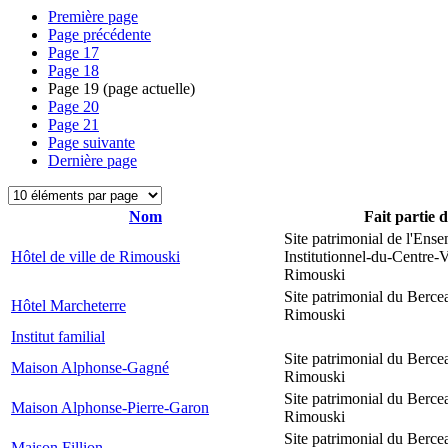
Première page
Page précédente
Page
17
Page
18
Page
19
(page actuelle)
Page
20
Page
21
Page suivante
Dernière page
Nom
Fait partie 
Site patrimonial de l'Ens
Hôtel de ville de Rimouski
Institutionnel-du-Centre-V
Rimouski
Site patrimonial du Berce
Hôtel Marcheterre
Rimouski
Institut familial
Site patrimonial du Berce
Maison Alphonse-Gagné
Rimouski
Site patrimonial du Berce
Maison Alphonse-Pierre-Garon
Rimouski
Site patrimonial du Berce
Maison Fillion