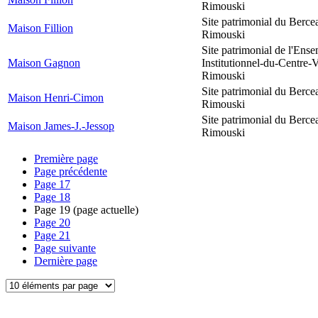
Rimouski
Site patrimonial du Berce
Maison Fillion
Rimouski
Site patrimonial de l'Ens
Maison Gagnon
Institutionnel-du-Centre-V
Rimouski
Site patrimonial du Berce
Maison Henri-Cimon
Rimouski
Site patrimonial du Berce
Maison James-J.-Jessop
Rimouski
Première page
Page précédente
Page
17
Page
18
Page
19
(page actuelle)
Page
20
Page
21
Page suivante
Dernière page