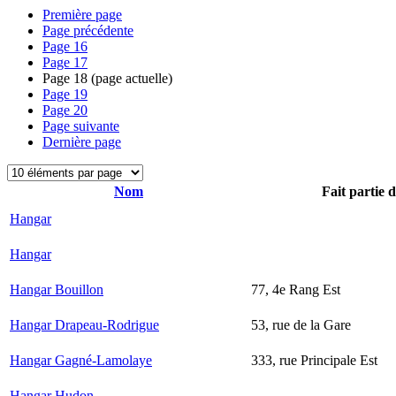
Première page
Page précédente
Page
16
Page
17
Page
18
(page actuelle)
Page
19
Page
20
Page suivante
Dernière page
Nom
Fait partie 
Hangar
Hangar
Hangar Bouillon
77, 4e Rang Est
Hangar Drapeau-Rodrigue
53, rue de la Gare
Hangar Gagné-Lamolaye
333, rue Principale Est
Hangar Hudon