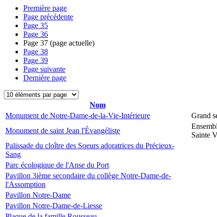
Première page
Page précédente
Page
35
Page
36
Page
37
(page actuelle)
Page
38
Page
39
Page suivante
Dernière page
Nom
Monument de Notre-Dame-de-la-Vie-Intérieure
Grand s
Ensembl
Monument de saint Jean l'Évangéliste
Sainte V
Palissade du cloître des Soeurs adoratrices du Précieux-
Sang
Parc écologique de l'Anse du Port
Pavillon 3ième secondaire du collège Notre-Dame-de-
l'Assomption
Pavillon Notre-Dame
Pavillon Notre-Dame-de-Liesse
Plaque de la famille Rousseau