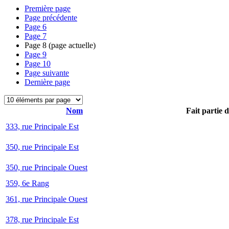
Première page
Page précédente
Page
6
Page
7
Page
8
(page actuelle)
Page
9
Page
10
Page suivante
Dernière page
Nom
Fait partie 
333, rue Principale Est
350, rue Principale Est
350, rue Principale Ouest
359, 6e Rang
361, rue Principale Ouest
378, rue Principale Est