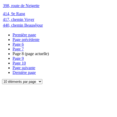
398, route de Neigette
414, 9e Rang
417, chemin Voyer
440, chemin Beauséjour
Première page
Page précédente
Page
6
Page
7
Page
8
(page actuelle)
Page
9
Page
10
Page suivante
Dernière page