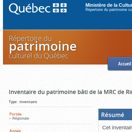
Ministère de la Cult
Répertoire du patrimoine c
Répertoire du
patrimoine
culturel du Québec
Accueil
Inventaire du patrimoine bâti de la MRC de R
Type
:
Inventaire
Résumé
(Boi
Portée
:
ouve
Régionale
cliq
pou
Cet inventai
ferm
Année
: