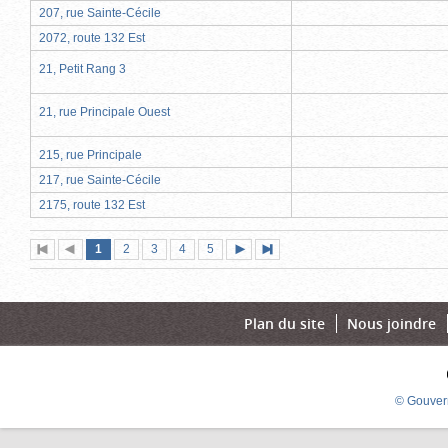
207, rue Sainte-Cécile
2072, route 132 Est
21, Petit Rang 3
21, rue Principale Ouest
215, rue Principale
217, rue Sainte-Cécile
2175, route 132 Est
Page
(page
Page
Page
Page
Page
1
Première
2
Page
3
4
5
Page
Dernière
actuelle)
page
précédente
suivante
page
Plan du site
Nous joindre
© Gouver