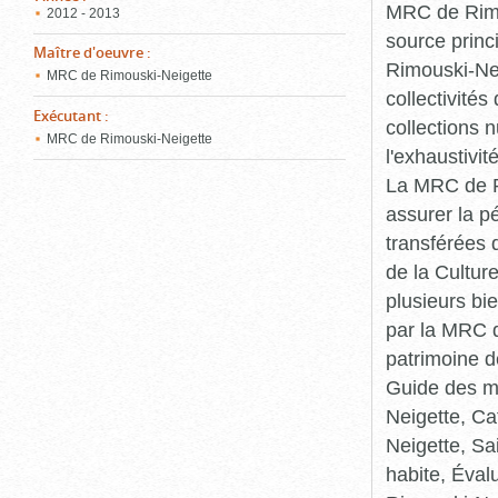
MRC de Rimou
2012 - 2013
source princ
Maître d'oeuvre
:
Rimouski-Nei
MRC de Rimouski-Neigette
collectivité
Exécutant
:
collections 
MRC de Rimouski-Neigette
l'exhaustivit
La MRC de Ri
assurer la p
transférées 
de la Cultur
plusieurs bi
par la MRC d
patrimoine d
Guide des ma
Neigette, C
Neigette, Sa
habite, Éval