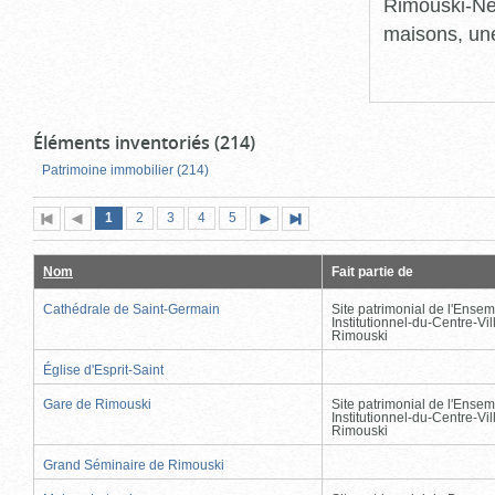
Rimouski-Nei
maisons, une
Éléments inventoriés (214)
Patrimoine immobilier (214)
Page
(page
Page
Page
Page
Page
1
Première
2
Page
3
4
5
Page
Dernière
actuelle)
page
précédente
suivante
page
Nom
Fait partie de
Cathédrale de Saint-Germain
Site patrimonial de l'Ensem
Institutionnel-du-Centre-Vil
Rimouski
Église d'Esprit-Saint
Gare de Rimouski
Site patrimonial de l'Ensem
Institutionnel-du-Centre-Vil
Rimouski
Grand Séminaire de Rimouski