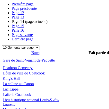
Première page
Page précédente
Page
12
Page
13
Page
14
(page actuelle)
Page
15
Page
16
Page suivante
Dernière page
Nom
Fait partie 
Gare de Saint-Venant-de-Paquette
Heathton Cemetery
Hôtel de ville de Coaticook
King's Hall
La colline au Canon
Lac Lippé
Laiterie Coaticook
Lieu historique national Louis-S.-St-
Laurent