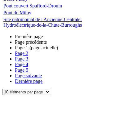
Pont couvert Spafford-Drouin
Pont de Milby
Site patrimonial de l'Ancienne-Centrale-
Hydroélectrique-de-la-Chute-Burroughs
Première page
Page précédente
Page
1
(page actuelle)
Page
2
Page
3
Page
4
Page
5
Page suivante
Dernière page