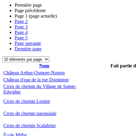
Première page
Page précédente
Page
1
(page actuelle)
Page
2
Page
3
Page
4
Page
5
Page suivante
Dernière page
Nom
Fait partie 
Château Arthur-Osmore-Norton
Château d'eau de la rue Dominion
Croix de chemin du Village de Sainte-
Edwidge
Croix de chemin Lemire
Croix de chemin paroissiale
Croix de chemin Scalabrini
École Milby