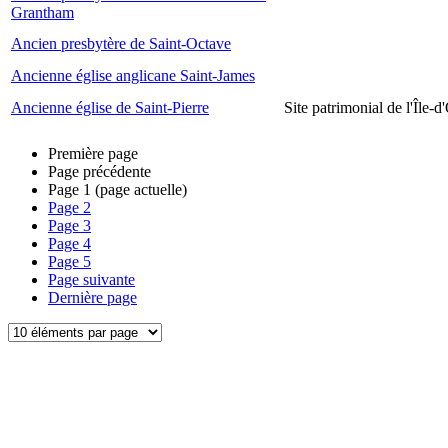
Grantham
Ancien presbytère de Saint-Octave
Ancienne église anglicane Saint-James
Ancienne église de Saint-Pierre
Site patrimonial de l'Île-d
Première page
Page précédente
Page
1
(page actuelle)
Page
2
Page
3
Page
4
Page
5
Page suivante
Dernière page