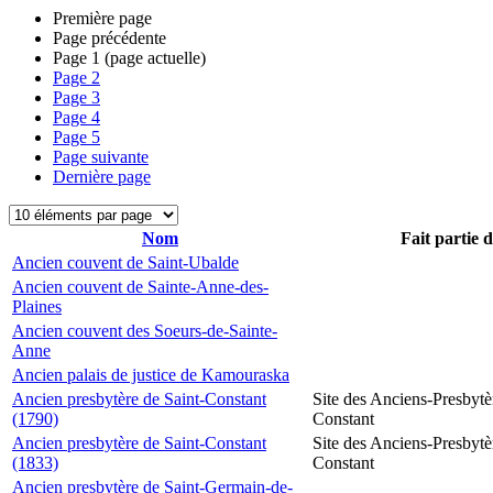
Première page
Page précédente
Page
1
(page actuelle)
Page
2
Page
3
Page
4
Page
5
Page suivante
Dernière page
Nom
Fait partie 
Ancien couvent de Saint-Ubalde
Ancien couvent de Sainte-Anne-des-
Plaines
Ancien couvent des Soeurs-de-Sainte-
Anne
Ancien palais de justice de Kamouraska
Ancien presbytère de Saint-Constant
Site des Anciens-Presbytè
(1790)
Constant
Ancien presbytère de Saint-Constant
Site des Anciens-Presbytè
(1833)
Constant
Ancien presbytère de Saint-Germain-de-