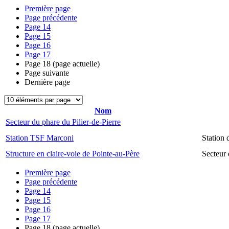
Première page
Page précédente
Page
14
Page
15
Page
16
Page
17
Page
18
(page actuelle)
Page suivante
Dernière page
Nom
Secteur du phare du Pilier-de-Pierre
Station TSF Marconi
Station
Structure en claire-voie de Pointe-au-Père
Secteur 
Première page
Page précédente
Page
14
Page
15
Page
16
Page
17
Page
18
(page actuelle)