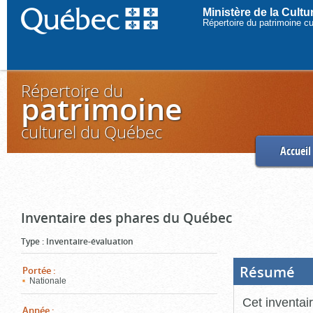
Ministère de la Cult
Répertoire du patrimoine c
Répertoire du
patrimoine
culturel du Québec
Accueil
Inventaire des phares du Québec
Type
:
Inventaire-évaluation
Résumé
(Boi
Portée
:
ouve
Nationale
cliq
pou
Cet inventai
ferm
Année
: