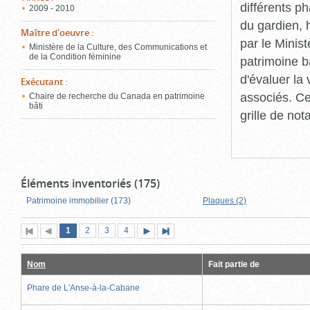
différents p
2009 - 2010
du gardien, 
Maître d'oeuvre
:
par le Minis
Ministère de la Culture, des Communications et
de la Condition féminine
patrimoine b
d'évaluer la
Exécutant
:
associés. Ce
Chaire de recherche du Canada en patrimoine
bâti
grille de not
Éléments inventoriés (175)
Patrimoine immobilier (173)
Plaques (2)
Page
(page
Page
Page
Page
1
Première
2
Page
3
4
Page
Dernière
actuelle)
page
précédente
suivante
page
Nom
Fait partie de
Phare de L'Anse-à-la-Cabane