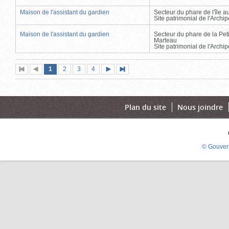
Maison de l'assistant du gardien
Secteur du phare de l'île 
Site patrimonial de l'Arch
Maison de l'assistant du gardien
Secteur du phare de la Peti
Marteau
Site patrimonial de l'Arch
Page
(page
Page
Page
Page
1
Première
2
Page
3
4
Page
Dernière
actuelle)
page
précédente
suivante
page
Plan du site
Nous joindre
© Gouver