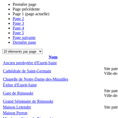
Première page
Page précédente
Page
1
(page actuelle)
Page
2
Page
3
Page
4
Page
5
Page suivante
Dernière page
Nom
Ancien presbytère d'Esprit-Saint
Site pat
Cathédrale de Saint-Germain
Ville-d
Chapelle de Notre-Dame-des-Murailles
Église d'Esprit-Saint
Site pat
Gare de Rimouski
Ville-d
Grand Séminaire de Rimouski
Maison Letendre
Site pa
Maison Perron