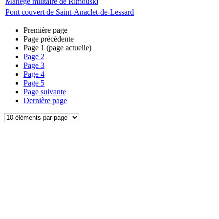
Manège militaire de Rimouski
Pont couvert de Saint-Anaclet-de-Lessard
Première page
Page précédente
Page
1
(page actuelle)
Page
2
Page
3
Page
4
Page
5
Page suivante
Dernière page