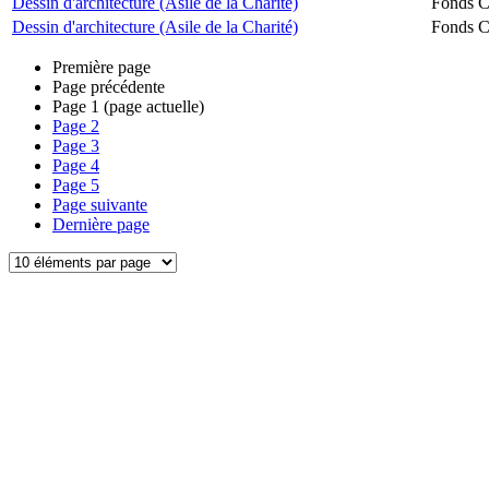
Dessin d'architecture (Asile de la Charité)
Fonds Ch
Dessin d'architecture (Asile de la Charité)
Fonds Ch
Première page
Page précédente
Page
1
(page actuelle)
Page
2
Page
3
Page
4
Page
5
Page suivante
Dernière page