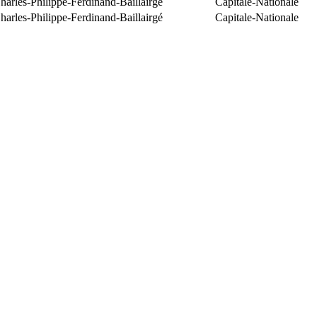
arles-Philippe-Ferdinand-Baillairgé
Capitale-Nationale
arles-Philippe-Ferdinand-Baillairgé
Capitale-Nationale