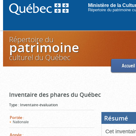
Ministère de la Cult
Répertoire du patrimoine c
Répertoire du
patrimoine
culturel du Québec
Accueil
Inventaire des phares du Québec
Type
:
Inventaire-évaluation
Résumé
(Boi
Portée
:
ouve
Nationale
cliq
pou
Cet inventai
ferm
Année
: