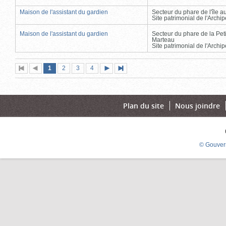
Maison de l'assistant du gardien
Secteur du phare de l'île 
Site patrimonial de l'Arch
Maison de l'assistant du gardien
Secteur du phare de la Peti
Marteau
Site patrimonial de l'Arch
Page
(page
Page
Page
Page
1
Première
2
Page
3
4
Page
Dernière
actuelle)
page
précédente
suivante
page
Plan du site
Nous joindre
© Gouver