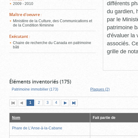
différents p
2009 - 2010
du gardien, 
Maître d'oeuvre
:
par le Minis
Ministère de la Culture, des Communications et
de la Condition féminine
patrimoine b
d'évaluer la
Exécutant
:
associés. Ce
Chaire de recherche du Canada en patrimoine
bâti
grille de not
Éléments inventoriés (175)
Patrimoine immobilier (173)
Plaques (2)
Page
(page
Page
Page
Page
1
Première
2
Page
3
4
Page
Dernière
actuelle)
page
précédente
suivante
page
Nom
Fait partie de
Phare de L'Anse-à-la-Cabane