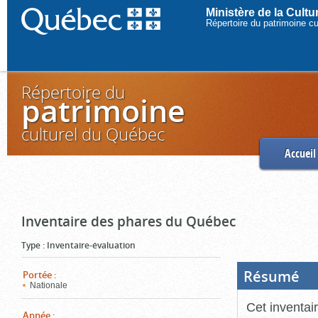
Ministère de la Cult
Répertoire du patrimoine c
Répertoire du
patrimoine
culturel du Québec
Accueil
Inventaire des phares du Québec
Type
:
Inventaire-évaluation
Résumé
(Boi
Portée
:
ouve
Nationale
cliq
pou
Cet inventai
ferm
Année
: