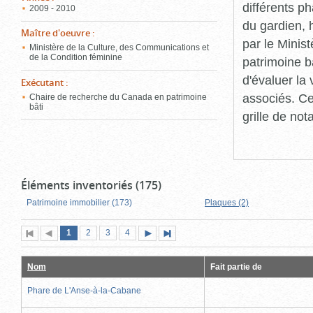
différents p
2009 - 2010
du gardien, 
Maître d'oeuvre
:
par le Minis
Ministère de la Culture, des Communications et
de la Condition féminine
patrimoine b
d'évaluer la
Exécutant
:
associés. Ce
Chaire de recherche du Canada en patrimoine
bâti
grille de not
Éléments inventoriés (175)
Patrimoine immobilier (173)
Plaques (2)
Page
(page
Page
Page
Page
1
Première
2
Page
3
4
Page
Dernière
actuelle)
page
précédente
suivante
page
Nom
Fait partie de
Phare de L'Anse-à-la-Cabane