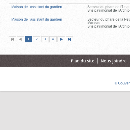
Maison de l'assistant du gardien
Secteur du phare de l'île 
Site patrimonial de l'Arch
Maison de l'assistant du gardien
Secteur du phare de la Peti
Marteau
Site patrimonial de l'Arch
Page
(page
Page
Page
Page
1
Première
2
Page
3
4
Page
Dernière
actuelle)
page
précédente
suivante
page
Plan du site
Nous joindre
© Gouver