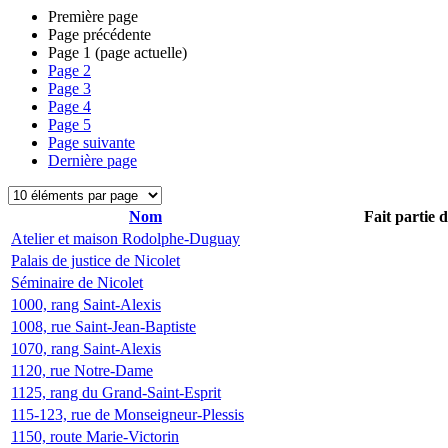
Première page
Page précédente
Page
1
(page actuelle)
Page
2
Page
3
Page
4
Page
5
Page suivante
Dernière page
Nom
Fait partie 
Atelier et maison Rodolphe-Duguay
Palais de justice de Nicolet
Séminaire de Nicolet
1000, rang Saint-Alexis
1008, rue Saint-Jean-Baptiste
1070, rang Saint-Alexis
1120, rue Notre-Dame
1125, rang du Grand-Saint-Esprit
115-123, rue de Monseigneur-Plessis
1150, route Marie-Victorin