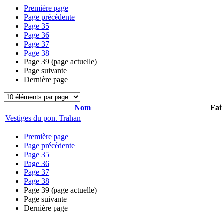
Première page
Page précédente
Page
35
Page
36
Page
37
Page
38
Page
39
(page actuelle)
Page suivante
Dernière page
Nom
Fai
Vestiges du pont Trahan
Première page
Page précédente
Page
35
Page
36
Page
37
Page
38
Page
39
(page actuelle)
Page suivante
Dernière page