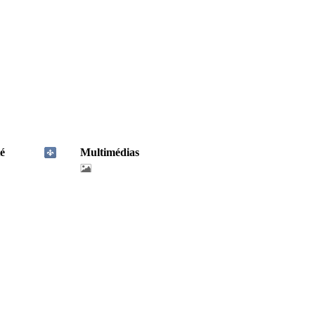
é
Multimédias