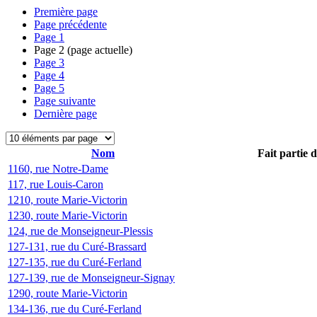
Première page
Page précédente
Page
1
Page
2
(page actuelle)
Page
3
Page
4
Page
5
Page suivante
Dernière page
Nom
Fait partie 
1160, rue Notre-Dame
117, rue Louis-Caron
1210, route Marie-Victorin
1230, route Marie-Victorin
124, rue de Monseigneur-Plessis
127-131, rue du Curé-Brassard
127-135, rue du Curé-Ferland
127-139, rue de Monseigneur-Signay
1290, route Marie-Victorin
134-136, rue du Curé-Ferland