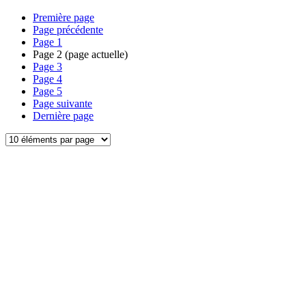
Première page
Page précédente
Page
1
Page
2
(page actuelle)
Page
3
Page
4
Page
5
Page suivante
Dernière page