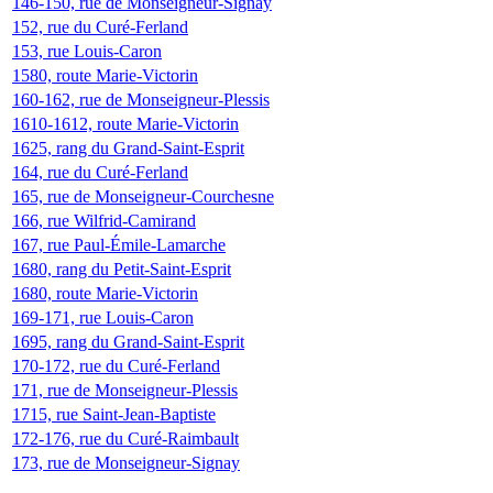
146-150, rue de Monseigneur-Signay
152, rue du Curé-Ferland
153, rue Louis-Caron
1580, route Marie-Victorin
160-162, rue de Monseigneur-Plessis
1610-1612, route Marie-Victorin
1625, rang du Grand-Saint-Esprit
164, rue du Curé-Ferland
165, rue de Monseigneur-Courchesne
166, rue Wilfrid-Camirand
167, rue Paul-Émile-Lamarche
1680, rang du Petit-Saint-Esprit
1680, route Marie-Victorin
169-171, rue Louis-Caron
1695, rang du Grand-Saint-Esprit
170-172, rue du Curé-Ferland
171, rue de Monseigneur-Plessis
1715, rue Saint-Jean-Baptiste
172-176, rue du Curé-Raimbault
173, rue de Monseigneur-Signay