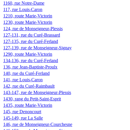
1160, rue Notre-Dame
117, rue Louis-Caron
1210, route Marie-Victorin
1230, route Marie-Victorin
124, rue de Monseigneur-Plessis
127-131, rue du Curé-Brassard
127-135, rue du Curé-Ferland
127-139, rue de Monseigneur-Signay
1290, route Marie-Victorin
134-136, rue du Curé-Ferland
136, rue Jean-Baptiste-Proulx
140, rue du Curé-Ferland
141, rue Louis-Caron
142, rue du Curé-Raimbault
143-147, rue de Monseigneur-Plessis
1430, rang du Petit-Saint-Esprit
1435, route Marie-Victorin
145, rue Denoncourt
145-149, rue La Salle
146, rue de Monseigneur-Courchesne