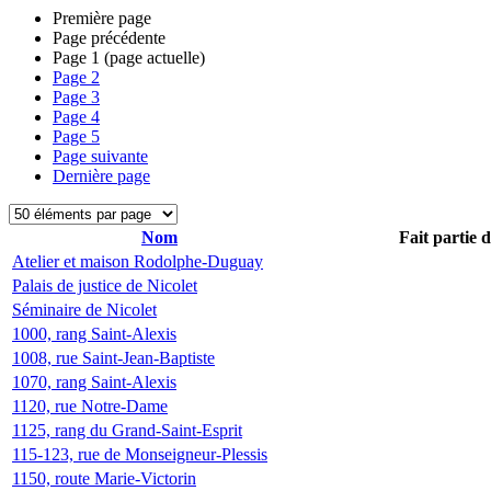
Première page
Page précédente
Page
1
(page actuelle)
Page
2
Page
3
Page
4
Page
5
Page suivante
Dernière page
Nom
Fait partie 
Atelier et maison Rodolphe-Duguay
Palais de justice de Nicolet
Séminaire de Nicolet
1000, rang Saint-Alexis
1008, rue Saint-Jean-Baptiste
1070, rang Saint-Alexis
1120, rue Notre-Dame
1125, rang du Grand-Saint-Esprit
115-123, rue de Monseigneur-Plessis
1150, route Marie-Victorin