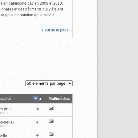
a en patrimoine bâti en 2009 et 2010.
s phares et des bâtiments qui y étaient
la grille de notation qui a servi à
Haut de la page
ipalité
Multimédias
es-de-la-
eine
es-de-la-
eine
e-Île