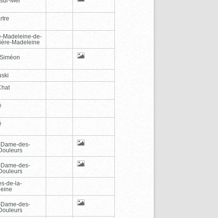
-sur-Mer
rtre
e-Madeleine-de-
vière-Madeleine
-Siméon
ski
Chat
é
é
-Dame-des-
Douleurs
-Dame-des-
Douleurs
es-de-la-
eine
-Dame-des-
Douleurs