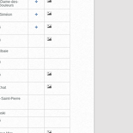
-Dame-des-
Douleurs
-Siméon
é
é
lbaie
é
é
Chat
-Saint-Pierre
ski
é