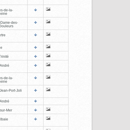
es-de-la-
eine
-Dame-des-
Douleurs
rtre
ne
rinité
-André
es-de-la-
eine
Jean-Port-Joli
-André
-sur-Mer
lbaie