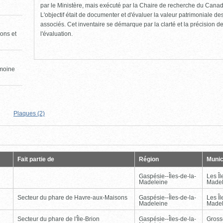
par le Ministère, mais exécuté par la Chaire de recherche du Canad
L'objectif était de documenter et d'évaluer la valeur patrimoniale de
associés. Cet inventaire se démarque par la clarté et la précision de 
l'évaluation.
ons et
imoine
Plaques (2)
Page
Dernière
Fait partie de
Région
Munic
Gaspésie--Îles-de-la-
Les Îl
Madeleine
Madel
Secteur du phare de Havre-aux-Maisons
Gaspésie--Îles-de-la-
Les Îl
Madeleine
Madel
Secteur du phare de l'Île-Brion
Gaspésie--Îles-de-la-
Gross