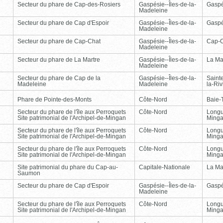
Secteur du phare de Cap-des-Rosiers
Gaspésie--Îles-de-la-
Gasp
Madeleine
Secteur du phare de Cap d'Espoir
Gaspésie--Îles-de-la-
Gasp
Madeleine
Secteur du phare de Cap-Chat
Gaspésie--Îles-de-la-
Cap-
Madeleine
Secteur du phare de La Martre
Gaspésie--Îles-de-la-
La Ma
Madeleine
Secteur du phare de Cap de la
Gaspésie--Îles-de-la-
Saint
Madeleine
Madeleine
la-Ri
Phare de Pointe-des-Monts
Côte-Nord
Baie-T
Secteur du phare de l'île aux Perroquets
Côte-Nord
Longu
Site patrimonial de l'Archipel-de-Mingan
Ming
Secteur du phare de l'île aux Perroquets
Côte-Nord
Longu
Site patrimonial de l'Archipel-de-Mingan
Ming
Secteur du phare de l'île aux Perroquets
Côte-Nord
Longu
Site patrimonial de l'Archipel-de-Mingan
Ming
Site patrimonial du phare du Cap-au-
Capitale-Nationale
La Ma
Saumon
Secteur du phare de Cap d'Espoir
Gaspésie--Îles-de-la-
Gasp
Madeleine
Secteur du phare de l'île aux Perroquets
Côte-Nord
Longu
Site patrimonial de l'Archipel-de-Mingan
Ming