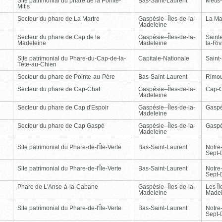
Site patrimonial du phare de la Pointe-
Bas-Saint-Laurent
Métis
Mitis
Secteur du phare de La Martre
Gaspésie--Îles-de-la-
La Ma
Madeleine
Secteur du phare de Cap de la
Gaspésie--Îles-de-la-
Saint
Madeleine
Madeleine
la-Ri
Site patrimonial du Phare-du-Cap-de-la-
Capitale-Nationale
Saint
Tête-au-Chien
Secteur du phare de Pointe-au-Père
Bas-Saint-Laurent
Rimou
Secteur du phare de Cap-Chat
Gaspésie--Îles-de-la-
Cap-
Madeleine
Secteur du phare de Cap d'Espoir
Gaspésie--Îles-de-la-
Gasp
Madeleine
Secteur du phare de Cap Gaspé
Gaspésie--Îles-de-la-
Gasp
Madeleine
Site patrimonial du Phare-de-l'Île-Verte
Bas-Saint-Laurent
Notre
Sept-
Site patrimonial du Phare-de-l'Île-Verte
Bas-Saint-Laurent
Notre
Sept-
Phare de L'Anse-à-la-Cabane
Gaspésie--Îles-de-la-
Les Îl
Madeleine
Madel
Site patrimonial du Phare-de-l'Île-Verte
Bas-Saint-Laurent
Notre
Sept-