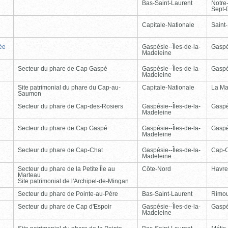
Bas-Saint-Laurent
Notre
Sept-
Capitale-Nationale
Saint
ée
Gaspésie--Îles-de-la-
Gasp
Madeleine
Secteur du phare de Cap Gaspé
Gaspésie--Îles-de-la-
Gasp
Madeleine
Site patrimonial du phare du Cap-au-
Capitale-Nationale
La Ma
Saumon
Secteur du phare de Cap-des-Rosiers
Gaspésie--Îles-de-la-
Gasp
Madeleine
Secteur du phare de Cap Gaspé
Gaspésie--Îles-de-la-
Gasp
Madeleine
Secteur du phare de Cap-Chat
Gaspésie--Îles-de-la-
Cap-
Madeleine
Secteur du phare de la Petite Île au
Côte-Nord
Havre
Marteau
Site patrimonial de l'Archipel-de-Mingan
Secteur du phare de Pointe-au-Père
Bas-Saint-Laurent
Rimou
Secteur du phare de Cap d'Espoir
Gaspésie--Îles-de-la-
Gasp
Madeleine