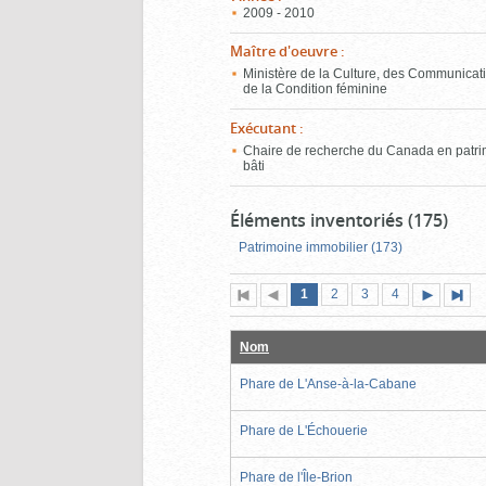
2009 - 2010
Maître d'oeuvre
:
Ministère de la Culture, des Communicati
de la Condition féminine
Exécutant
:
Chaire de recherche du Canada en patr
bâti
Éléments inventoriés (175)
Patrimoine immobilier (173)
Page
(page
Page
Page
Page
1
Première
2
Page
3
4
actuelle)
page
précédente
suivante
page
Nom
Phare de L'Anse-à-la-Cabane
Phare de L'Échouerie
Phare de l'Île-Brion