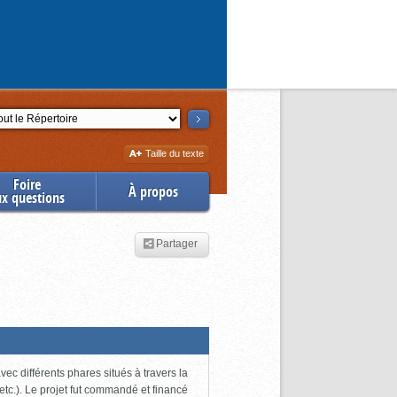
ction
Augmenter
Taille du texte
la
Foire
À propos
ux questions
Partager
ec différents phares situés à travers la
tc.). Le projet fut commandé et financé