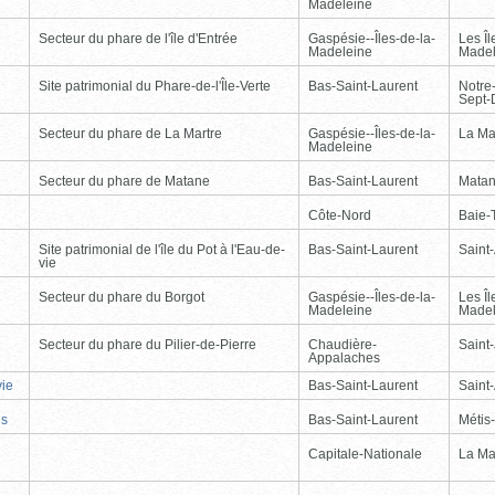
Madeleine
Secteur du phare de l'île d'Entrée
Gaspésie--Îles-de-la-
Les Îl
Madeleine
Madel
Site patrimonial du Phare-de-l'Île-Verte
Bas-Saint-Laurent
Notre
Sept-
Secteur du phare de La Martre
Gaspésie--Îles-de-la-
La Ma
Madeleine
Secteur du phare de Matane
Bas-Saint-Laurent
Mata
Côte-Nord
Baie-T
Site patrimonial de l'île du Pot à l'Eau-de-
Bas-Saint-Laurent
Saint
vie
Secteur du phare du Borgot
Gaspésie--Îles-de-la-
Les Îl
Madeleine
Madel
Secteur du phare du Pilier-de-Pierre
Chaudière-
Saint-
Appalaches
vie
Bas-Saint-Laurent
Saint
is
Bas-Saint-Laurent
Métis
Capitale-Nationale
La Ma