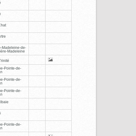
é
é
Chat
rtre
e-Madeleine-de-
vière-Madeleine
rinité
e-Pointe-de-
an
e-Pointe-de-
an
e-Pointe-de-
an
lbaie
é
e-Pointe-de-
an