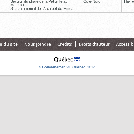
Secteur du phare de la Petite Île au
Côte-Nord
Havre
Marteau
Site patrimonial de l'Archipel-de-Mingan
Page
Dernière
n du site
Nous joindre
Crédits
Droits d'auteur
Accessibi
© Gouvernement du Québec, 2024