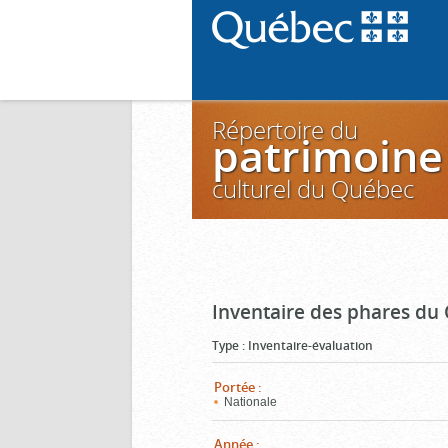
Répertoire du
patrimoine
culturel du Québec
Inventaire des phares du
Type
:
Inventaire-évaluation
Portée
:
Nationale
Année
: