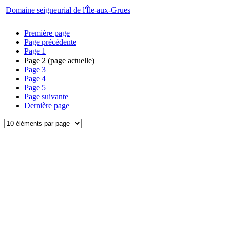
Domaine seigneurial de l'Île-aux-Grues
Première page
Page précédente
Page
1
Page
2
(page actuelle)
Page
3
Page
4
Page
5
Page suivante
Dernière page