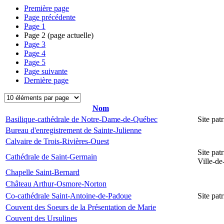
Première page
Page précédente
Page
1
Page
2
(page actuelle)
Page
3
Page
4
Page
5
Page suivante
Dernière page
Nom
Basilique-cathédrale de Notre-Dame-de-Québec
Site pa
Bureau d'enregistrement de Sainte-Julienne
Calvaire de Trois-Rivières-Ouest
Site pat
Cathédrale de Saint-Germain
Ville-d
Chapelle Saint-Bernard
Château Arthur-Osmore-Norton
Co-cathédrale Saint-Antoine-de-Padoue
Site pat
Couvent des Soeurs de la Présentation de Marie
Couvent des Ursulines