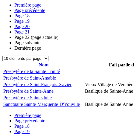
Première page
Page précédente
Page
18
Page
19
Page
20
Page
21
Page
22
(page actuelle)
Page suivante
Dernière page
Nom
Fait partie 
Presbytère de la Sainte-Trinité
Presbytère de Saint-Amable
Presbytère de Saint-François-Xavier
Vieux Village de Verchèr
Presbytère de Sainte-Anne
Basilique de Sainte-Anne
Presbytère de Sainte-Julie
Sanctuaire Sainte-Marguerite-D'Youville
Basilique de Sainte-Anne
Première page
Page précédente
Page
18
Page
19