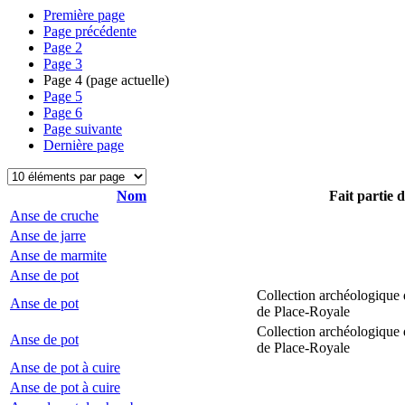
Première page
Page précédente
Page
2
Page
3
Page
4
(page actuelle)
Page
5
Page
6
Page suivante
Dernière page
Nom
Fait partie 
Anse de cruche
Anse de jarre
Anse de marmite
Anse de pot
Collection archéologique 
Anse de pot
de Place-Royale
Collection archéologique 
Anse de pot
de Place-Royale
Anse de pot à cuire
Anse de pot à cuire