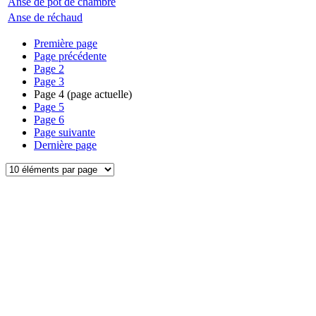
Anse de pot de chambre
Anse de réchaud
Première page
Page précédente
Page
2
Page
3
Page
4
(page actuelle)
Page
5
Page
6
Page suivante
Dernière page