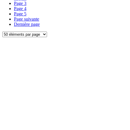
Page
3
Page
4
Page
5
Page suivante
Dernière page