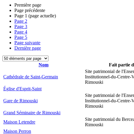
Première page
Page précédente
Page
1
(page actuelle)
Page
2
Page
3
Page
4
Page
5
Page suivante
Dernière page
Nom
Fait partie 
Site patrimonial de l'Ens
Cathédrale de Saint-Germain
Institutionnel-du-Centre-V
Rimouski
Église d'Esprit-Saint
Site patrimonial de l'Ens
Gare de Rimouski
Institutionnel-du-Centre-V
Rimouski
Grand Séminaire de Rimouski
Site patrimonial du Berce
Maison Letendre
Rimouski
Maison Perron