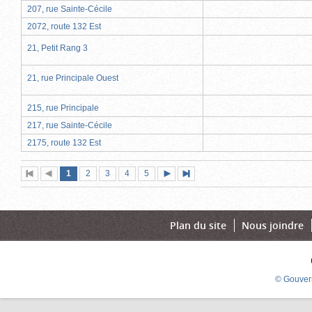
207, rue Sainte-Cécile
2072, route 132 Est
21, Petit Rang 3
21, rue Principale Ouest
215, rue Principale
217, rue Sainte-Cécile
2175, route 132 Est
Page
(page
Page
Page
Page
Page
1
Première
2
Page
3
4
5
Page
Dernière
actuelle)
page
précédente
suivante
page
Plan du site
Nous joindre
© Gouver