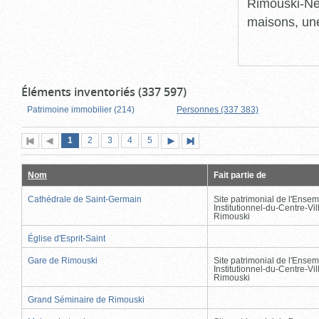
Rimouski-Nei
maisons, une
Éléments inventoriés (337 597)
Patrimoine immobilier (214)
Personnes (337 383)
Page
(page
Page
Page
Page
Page
1
Première
2
Page
3
4
5
Page
Dernière
actuelle)
page
précédente
suivante
page
Nom
Fait partie de
Cathédrale de Saint-Germain
Site patrimonial de l'Ensem
Institutionnel-du-Centre-Vil
Rimouski
Église d'Esprit-Saint
Gare de Rimouski
Site patrimonial de l'Ensem
Institutionnel-du-Centre-Vil
Rimouski
Grand Séminaire de Rimouski