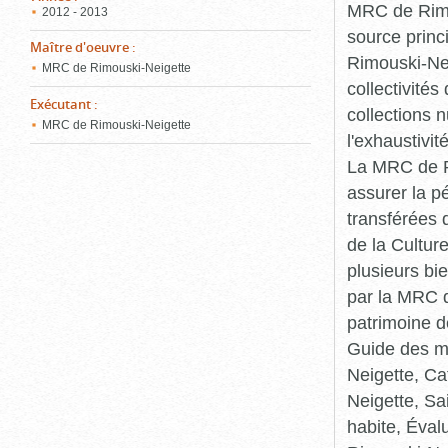
MRC de Rimou
2012 - 2013
source princ
Maître d'oeuvre
:
Rimouski-Nei
MRC de Rimouski-Neigette
collectivité
Exécutant
:
collections 
MRC de Rimouski-Neigette
l'exhaustivit
La MRC de Ri
assurer la p
transférées 
de la Cultur
plusieurs bi
par la MRC d
patrimoine d
Guide des ma
Neigette, C
Neigette, Sa
habite, Éval