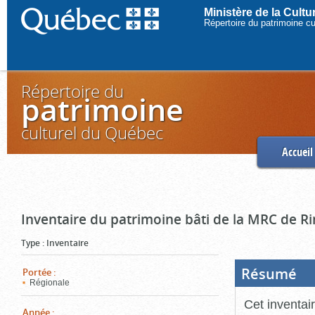
Ministère de la Cult
Répertoire du patrimoine c
Répertoire du
patrimoine
culturel du Québec
Accueil
Inventaire du patrimoine bâti de la MRC de R
Type
:
Inventaire
Résumé
(Boi
Portée
:
ouve
Régionale
cliq
pou
Cet inventai
ferm
Année
: