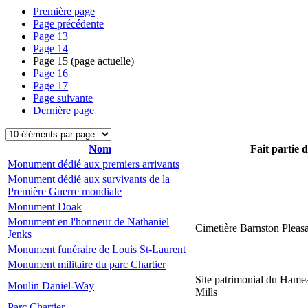
Première page
Page précédente
Page
13
Page
14
Page
15
(page actuelle)
Page
16
Page
17
Page suivante
Dernière page
Nom
Fait partie 
Monument dédié aux premiers arrivants
Monument dédié aux survivants de la
Première Guerre mondiale
Monument Doak
Monument en l'honneur de Nathaniel
Cimetière Barnston Pleas
Jenks
Monument funéraire de Louis St-Laurent
Monument militaire du parc Chartier
Site patrimonial du Hame
Moulin Daniel-Way
Mills
Parc Chartier