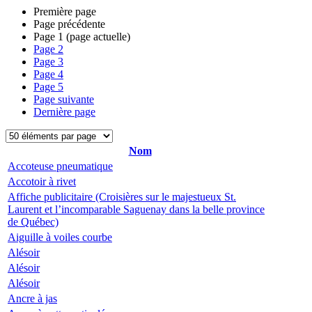
Première page
Page précédente
Page
1
(page actuelle)
Page
2
Page
3
Page
4
Page
5
Page suivante
Dernière page
Nom
Accoteuse pneumatique
Accotoir à rivet
Affiche publicitaire (Croisières sur le majestueux St.
Laurent et l’incomparable Saguenay dans la belle province
de Québec)
Aiguille à voiles courbe
Alésoir
Alésoir
Alésoir
Ancre à jas