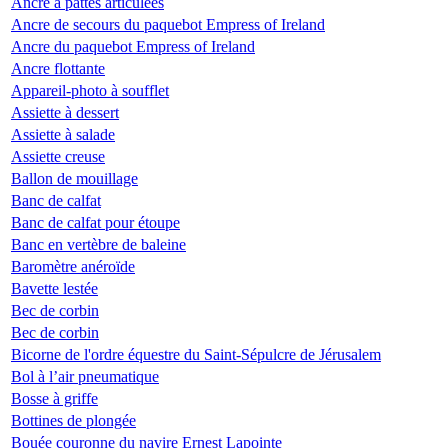
Ancre à pattes articulées
Ancre de secours du paquebot Empress of Ireland
Ancre du paquebot Empress of Ireland
Ancre flottante
Appareil-photo à soufflet
Assiette à dessert
Assiette à salade
Assiette creuse
Ballon de mouillage
Banc de calfat
Banc de calfat pour étoupe
Banc en vertèbre de baleine
Baromètre anéroïde
Bavette lestée
Bec de corbin
Bec de corbin
Bicorne de l'ordre équestre du Saint-Sépulcre de Jérusalem
Bol à l’air pneumatique
Bosse à griffe
Bottines de plongée
Bouée couronne du navire Ernest Lapointe