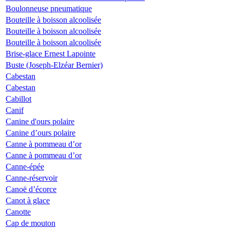
Boulonneuse pneumatique
Bouteille à boisson alcoolisée
Bouteille à boisson alcoolisée
Bouteille à boisson alcoolisée
Brise-glace Ernest Lapointe
Buste (Joseph-Elzéar Bernier)
Cabestan
Cabestan
Cabillot
Canif
Canine d'ours polaire
Canine d’ours polaire
Canne à pommeau d’or
Canne à pommeau d’or
Canne-épée
Canne-réservoir
Canoë d’écorce
Canot à glace
Canotte
Cap de mouton