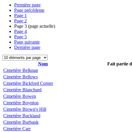
Première page
Page précédente
Page
1
Page
2
Page
3
(page actuelle)
Page
4
Page
5
Page suivante
Dernière page
Nom
Fait partie 
Cimetière Belknap
Cimetière Bellows
Cimetière Bickford Corner
Cimetière Blanchard
Cimetière Bowen
Cimetière Boynton
Cimetière Brown's Hill
Cimetière Buckland
Cimetière Burbank
Cimetière Carr