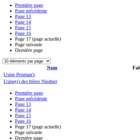
Première page
Page précédente
Page
13
Page
14
Page
15
Page
16
Page
17
(page actuelle)
Page suivante
Dernière page
Nom
Fai
Usine Penman's
Usine(s) des frères Niedner
Première page
Page précédente
Page
13
Page
14
Page
15
Page
16
Page
17
(page actuelle)
Page suivante
Dernière page