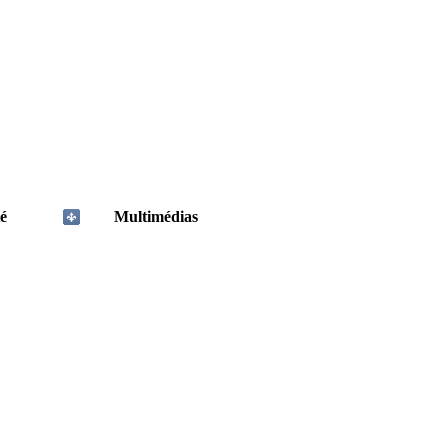
é
Multimédias