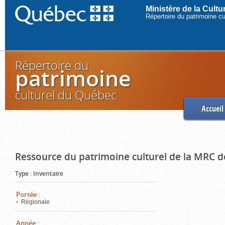
Ministère de la Cult
Répertoire du patrimoine c
Répertoire du
patrimoine
culturel du Québec
Accueil
Ressource du patrimoine culturel de la MRC d
Type
:
Inventaire
Portée
:
Régionale
Année
: