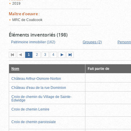
2019
Maître d'oeuvre
:
MRC de Coaticook
Éléments inventoriés (198)
Patrimoine immobilier (162)
Groupes (2)
Personn
Page
(page
Page
Page
Page
1
Première
2
Page
3
4
Page
Dernière
actuelle)
page
précédente
suivante
page
Nom
Fait partie de
Château Arthur-Osmore-Norton
Château d'eau de la rue Dominion
Croix de chemin du Village de Sainte-
Edwidge
Croix de chemin Lemire
Croix de chemin paroissiale