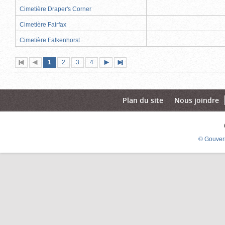
Cimetière Draper's Corner
Cimetière Fairfax
Cimetière Falkenhorst
Page
(page
Page
Page
Page
1
Première
2
Page
3
4
Page
Dernière
actuelle)
page
précédente
suivante
page
Plan du site
Nous joindre
© Gouver