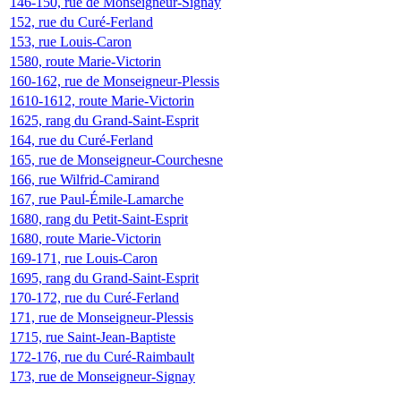
146-150, rue de Monseigneur-Signay
152, rue du Curé-Ferland
153, rue Louis-Caron
1580, route Marie-Victorin
160-162, rue de Monseigneur-Plessis
1610-1612, route Marie-Victorin
1625, rang du Grand-Saint-Esprit
164, rue du Curé-Ferland
165, rue de Monseigneur-Courchesne
166, rue Wilfrid-Camirand
167, rue Paul-Émile-Lamarche
1680, rang du Petit-Saint-Esprit
1680, route Marie-Victorin
169-171, rue Louis-Caron
1695, rang du Grand-Saint-Esprit
170-172, rue du Curé-Ferland
171, rue de Monseigneur-Plessis
1715, rue Saint-Jean-Baptiste
172-176, rue du Curé-Raimbault
173, rue de Monseigneur-Signay