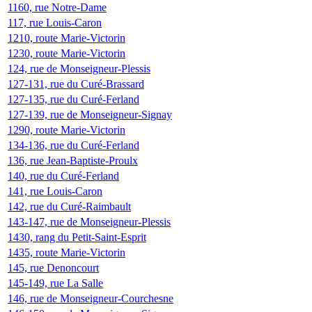
1160, rue Notre-Dame
117, rue Louis-Caron
1210, route Marie-Victorin
1230, route Marie-Victorin
124, rue de Monseigneur-Plessis
127-131, rue du Curé-Brassard
127-135, rue du Curé-Ferland
127-139, rue de Monseigneur-Signay
1290, route Marie-Victorin
134-136, rue du Curé-Ferland
136, rue Jean-Baptiste-Proulx
140, rue du Curé-Ferland
141, rue Louis-Caron
142, rue du Curé-Raimbault
143-147, rue de Monseigneur-Plessis
1430, rang du Petit-Saint-Esprit
1435, route Marie-Victorin
145, rue Denoncourt
145-149, rue La Salle
146, rue de Monseigneur-Courchesne