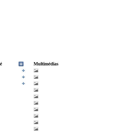
é
Multimédias