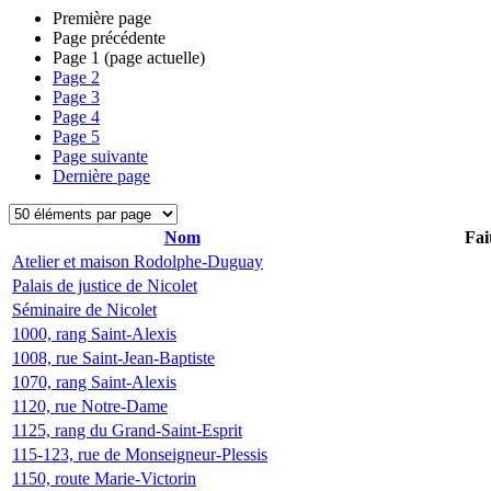
Première page
Page précédente
Page
1
(page actuelle)
Page
2
Page
3
Page
4
Page
5
Page suivante
Dernière page
Nom
Fai
Atelier et maison Rodolphe-Duguay
Palais de justice de Nicolet
Séminaire de Nicolet
1000, rang Saint-Alexis
1008, rue Saint-Jean-Baptiste
1070, rang Saint-Alexis
1120, rue Notre-Dame
1125, rang du Grand-Saint-Esprit
115-123, rue de Monseigneur-Plessis
1150, route Marie-Victorin