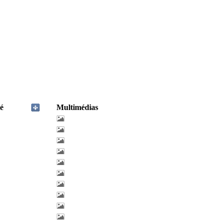
é
Multimédias