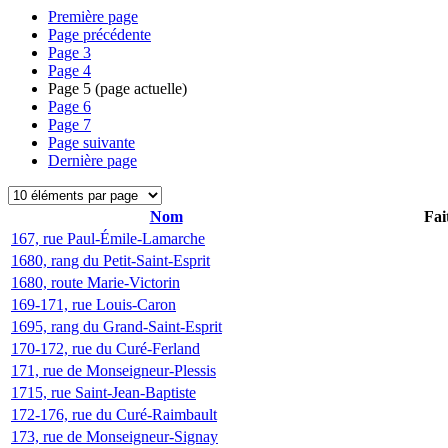
Première page
Page précédente
Page
3
Page
4
Page
5
(page actuelle)
Page
6
Page
7
Page suivante
Dernière page
Nom
Fai
167, rue Paul-Émile-Lamarche
1680, rang du Petit-Saint-Esprit
1680, route Marie-Victorin
169-171, rue Louis-Caron
1695, rang du Grand-Saint-Esprit
170-172, rue du Curé-Ferland
171, rue de Monseigneur-Plessis
1715, rue Saint-Jean-Baptiste
172-176, rue du Curé-Raimbault
173, rue de Monseigneur-Signay