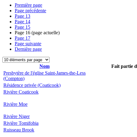
Première page
Page précédente
Page
13
Page
14
Page
15
Page
16
(page actuelle)
Page
17
Page suivante
Dernière page
Nom
Fait partie 
Presbytère de l'église Saint-James-the-Less
(Compton)
Résidence privée (Coaticook)
Rivière Coaticook
Rivière Moe
Rivière Niger
Rivière Tomifobia
Ruisseau Brook