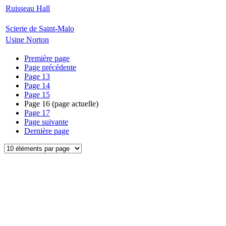
Ruisseau Hall
Scierie de Saint-Malo
Usine Norton
Première page
Page précédente
Page
13
Page
14
Page
15
Page
16
(page actuelle)
Page
17
Page suivante
Dernière page